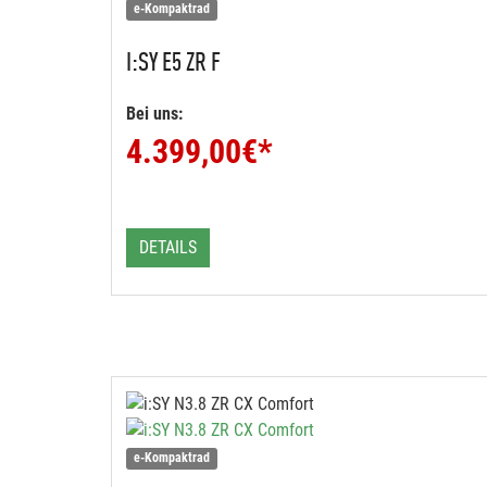
e-Kompaktrad
I:SY
E5 ZR F
Bei uns:
4.399,00
€*
DETAILS
e-Kompaktrad