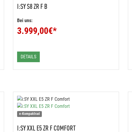
I:SY
S8 ZR F B
Bei uns:
3.999,00
€*
DETAILS
e-Kompaktrad
I:SY
XXL E5 ZR F COMFORT