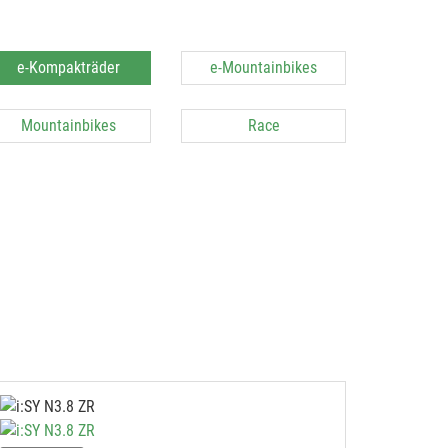
e-Kompakträder
e-Mountainbikes
Mountainbikes
Race