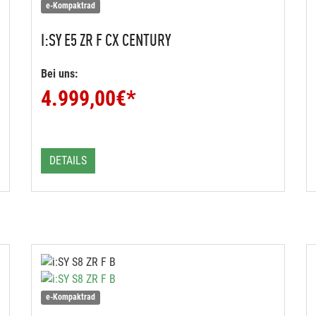
e-Kompaktrad
I:SY
E5 ZR F CX CENTURY
Bei uns:
4.999,00
€*
DETAILS
e-Kompaktrad