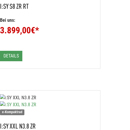
I:SY
S8 ZR RT
Bei uns:
3.899,00
€*
DETAILS
e-Kompaktrad
I:SY
XXL N3.8 ZR