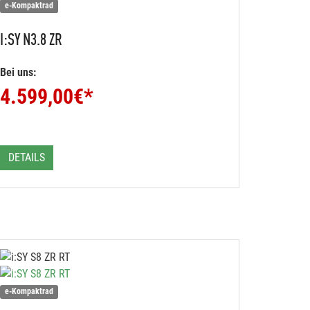
e-Kompaktrad
I:SY
N3.8 ZR
Bei uns:
4.599,00
€*
DETAILS
e-Kompaktrad