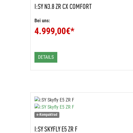
I:SY
N3.8 ZR CX COMFORT
Bei uns:
4.999,00
€*
DETAILS
e-Kompaktrad
I:SY
SKYFLY E5 ZR F