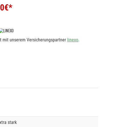
00
€*
rt mit unserem Versicherungspartner
linexo
.
xtra stark