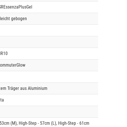
 SREssenzaPlusGel
leicht gebogen
MR10
CommuterGlow
tem Träger aus Aluminium
ta
 53cm (M), High-Step - 57cm (L), High-Step - 61cm