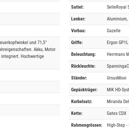
Sattel:
SelleRoyal
Lenker:
Aluminium, 
Vorbau:
Gazelle
euerkopfwinkel und 71,5°
Griffe:
Ergon GP1L
Fahreigenschaften. Akku, Motor
Beleuchtung:
Herrmans 
integriert. Hochwertige
Rückleuchte:
Spanninga
Ständer:
UrsusMooi
Gepäckträger:
MIK HD-Sys
Kurbelsatz:
Miranda Del
Kette:
Gates CDX
Rahmengrössen:
High-Step -