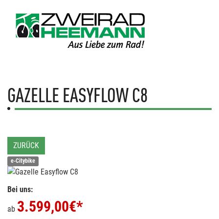
GAZELLE
EASYFLOW C8
ZURÜCK
e-Citybike
Bei uns:
3.599,00
€*
ab