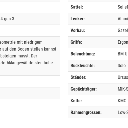
Sattel:
Selle
4 gen 3
Lenker:
Alumi
Vorbau:
Gazel
eometrie mit niedrigem
Griffe:
Ergo
ße auf den Boden stellen kannst
Beleuchtung:
BM U
absteigen musst. Der
nete Akku gewährleisten hohe
Rückleuchte:
Solo
Ständer:
Ursu
Gepäckträger:
MIK-S
Kette:
KMC 
Rahmengrössen:
Low-S