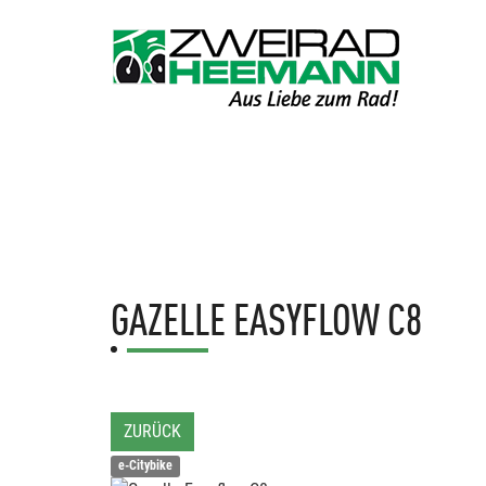
GAZELLE
EASYFLOW C8
ZURÜCK
e-Citybike