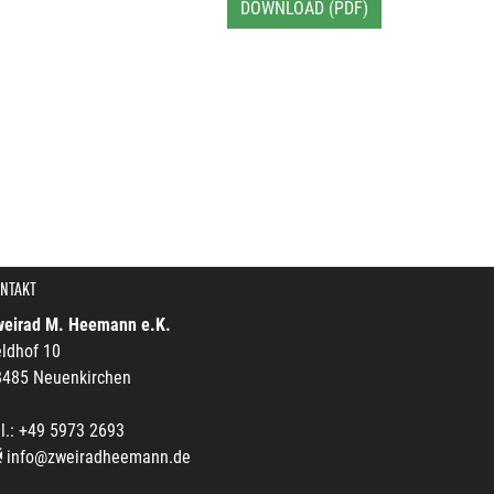
DOWNLOAD (PDF)
NTAKT
weirad M. Heemann e.K.
ldhof 10
8485 Neuenkirchen
l.: +49 5973 2693
info@zweiradheemann.de