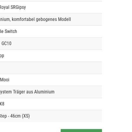
Royal SRGipsy
nium, komfortabel gebogenes Modell
le Switch
n GC10
pp
sMooi
ystem Träger aus Aluminium
X8
tep - 46cm (XS)