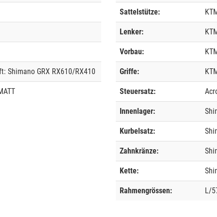
Sattelstütze:
KTM
Lenker:
KTM
Vorbau:
KTM
eft: Shimano GRX RX610/RX410
Griffe:
KTM
MATT
Steuersatz:
Acr
Innenlager:
Shi
Kurbelsatz:
Shi
Zahnkränze:
Shi
Kette:
Shi
Rahmengrössen:
L/5