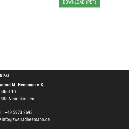
DOWNLOAD (PDF)
NTAKT
weirad M. Heemann e.K.
ldhof 10
8485 Neuenkirchen
l.: +49 5973 2693
info@zweiradheemann.de