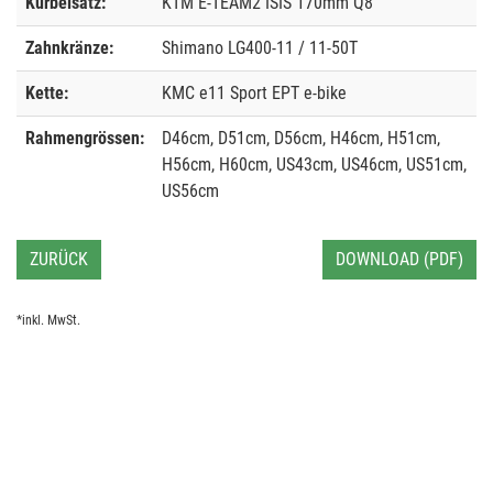
Kurbelsatz:
KTM E-TEAM2 ISIS 170mm Q8
Zahnkränze:
Shimano LG400-11 / 11-50T
Kette:
KMC e11 Sport EPT e-bike
Rahmengrössen:
D46cm, D51cm, D56cm, H46cm, H51cm,
H56cm, H60cm, US43cm, US46cm, US51cm,
US56cm
ZURÜCK
DOWNLOAD (PDF)
*inkl. MwSt.