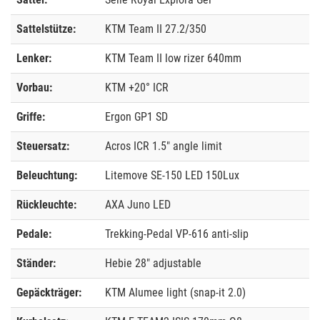
Sattelstütze:
KTM Team II 27.2/350
Lenker:
KTM Team II low rizer 640mm
Vorbau:
KTM +20° ICR
Griffe:
Ergon GP1 SD
Steuersatz:
Acros ICR 1.5" angle limit
Beleuchtung:
Litemove SE-150 LED 150Lux
Rückleuchte:
AXA Juno LED
Pedale:
Trekking-Pedal VP-616 anti-slip
Ständer:
Hebie 28" adjustable
Gepäckträger:
KTM Alumee light (snap-it 2.0)