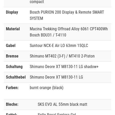
compact
Display
Bosch PURION 200 Display & Remote SMART
SYSTEM
Material
Macina Trekking Offroad Alloy 6061 CPT400Wh
Bosch BDU31 / T-4110
Gabel
Suntour NCX-E Air LO 63mm 15QLC
Bremse
Shimano MT402 (3-F) / MT410 2-Piston
Schaltung
Shimano Deore XT M8130-11 LG shadow+
Schalthebel
Shimano Deore XT M8130-11 LG
Farben:
burnt orange (black)
Bleche:
SKS EVO AL 55mm black matt
Sattel:
Selle Royal Explora Gel