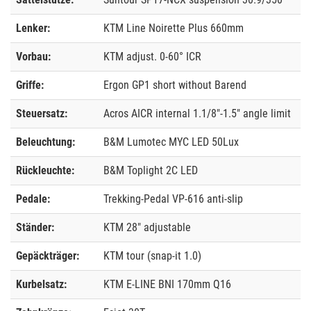
Lenker:
KTM Line Noirette Plus 660mm
Vorbau:
KTM adjust. 0-60° ICR
Griffe:
Ergon GP1 short without Barend
Steuersatz:
Acros AICR internal 1.1/8"-1.5" angle limit
Beleuchtung:
B&M Lumotec MYC LED 50Lux
Rückleuchte:
B&M Toplight 2C LED
Pedale:
Trekking-Pedal VP-616 anti-slip
Ständer:
KTM 28" adjustable
Gepäckträger:
KTM tour (snap-it 1.0)
Kurbelsatz:
KTM E-LINE BNI 170mm Q16