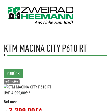
KTM
MACINA CITY P610 RT
ZURÜCK
e-Citybike
UVP
4.099,00
€**
Bei uns:
3.299,00
€*