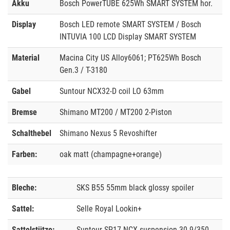
Akku
Bosch PowerTUBE 625Wh SMART SYSTEM hor.
Display
Bosch LED remote SMART SYSTEM / Bosch
INTUVIA 100 LCD Display SMART SYSTEM
Material
Macina City US Alloy6061; PT625Wh Bosch
Gen.3 / T-3180
Gabel
Suntour NCX32-D coil LO 63mm
Bremse
Shimano MT200 / MT200 2-Piston
Schalthebel
Shimano Nexus 5 Revoshifter
Farben:
oak matt (champagne+orange)
Bleche:
SKS B55 55mm black glossy spoiler
Sattel:
Selle Royal Lookin+
Sattelstütze:
Suntour SP17-NCX suspension 30.9/350