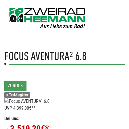
FOCUS
AVENTURA² 6.8
ZURÜCK
e-Trekkingbike
UVP
4.399,00
€**
Bei uns:
3.519,20
€*