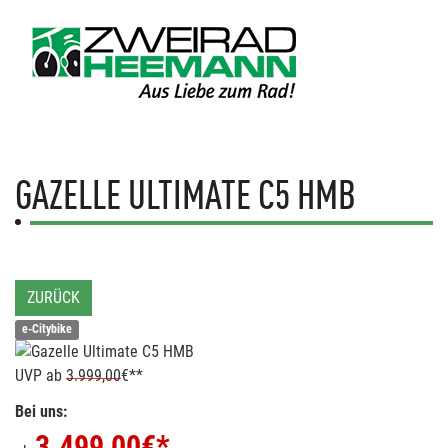
GAZELLE
ULTIMATE C5 HMB
ZURÜCK
e-Citybike
UVP
ab
3.999,00
€**
Bei uns:
3.499,00
€*