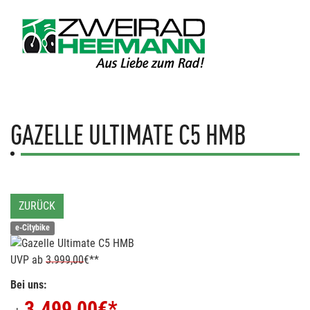
GAZELLE
ULTIMATE C5 HMB
ZURÜCK
e-Citybike
UVP
ab
3.999,00
€**
Bei uns:
3.499,00
€*