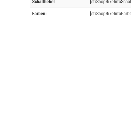
Schalthebel
[strShopBikeInfoSchal
Farben:
[strShopBikeInfoFarb