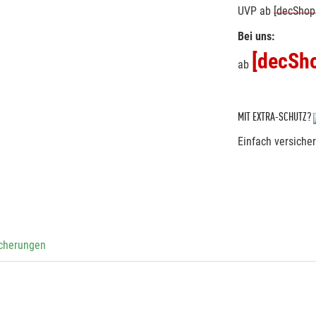
UVP
ab
[decShop
Bei uns:
[decSho
ab
MIT EXTRA-SCHUTZ?
Einfach versiche
icherungen