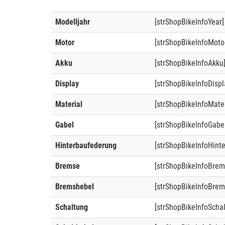
Modelljahr
[strShopBikeInfoYear]
Motor
[strShopBikeInfoMoto
Akku
[strShopBikeInfoAkku
Display
[strShopBikeInfoDispl
Material
[strShopBikeInfoMater
Gabel
[strShopBikeInfoGabe
Hinterbaufederung
[strShopBikeInfoHint
Bremse
[strShopBikeInfoBrem
Bremshebel
[strShopBikeInfoBrem
Schaltung
[strShopBikeInfoScha