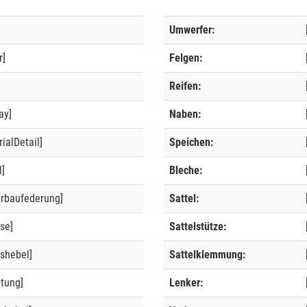
Umwerfer:
r]
Felgen:
]
Reifen:
ay]
Naben:
ialDetail]
Speichen:
l]
Bleche:
erbaufederung]
Sattel:
se]
Sattelstütze:
shebel]
Sattelklemmung:
ltung]
Lenker: