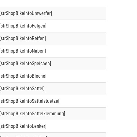
[strShopBikeInfoUmwerfer]
[strShopBikeInfoFelgen]
[strShopBikeInfoReifen]
[strShopBikeInfoNaben]
[strShopBikeInfoSpeichen]
[strShopBikeInfoBleche]
[strShopBikeInfoSattel]
[strShopBikeInfoSattelstuetze]
[strShopBikeInfoSattelklemmung]
[strShopBikeInfoLenker]