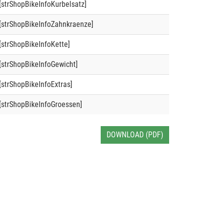
[strShopBikeInfoKurbelsatz]
[strShopBikeInfoZahnkraenze]
[strShopBikeInfoKette]
[strShopBikeInfoGewicht]
[strShopBikeInfoExtras]
[strShopBikeInfoGroessen]
DOWNLOAD (PDF)