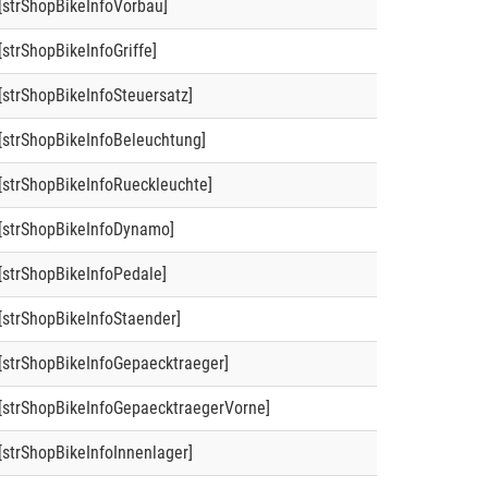
[strShopBikeInfoVorbau]
[strShopBikeInfoGriffe]
[strShopBikeInfoSteuersatz]
[strShopBikeInfoBeleuchtung]
[strShopBikeInfoRueckleuchte]
[strShopBikeInfoDynamo]
[strShopBikeInfoPedale]
[strShopBikeInfoStaender]
[strShopBikeInfoGepaecktraeger]
[strShopBikeInfoGepaecktraegerVorne]
[strShopBikeInfoInnenlager]