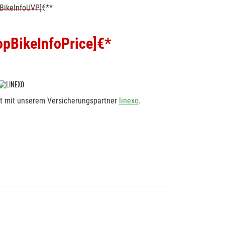
BikeInfoUVP]
€**
pBikeInfoPrice]
€*
rt mit unserem Versicherungspartner
linexo
.