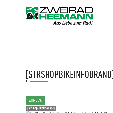
[STRSHOPBIKEINFOBRAND
ZURÜCK
[strShopBikeInfoType]