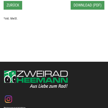
ZURÜCK
DOWNLOAD (PDF)
*inkl. MwSt.