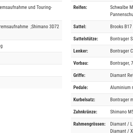
remsaufnahme und Touring-
Reifen:
Schwalbe Ma
Pannenschu
nbremsaufnahme ;Shimano 3D72
Sattel:
Brooks B17 
Sattelstütze:
Bontrager 
ng
Lenker:
Bontrager C
Vorbau:
Bontrager, 
Griffe:
Diamant Re
Pedale:
Aluminium 
Kurbelsatz:
Bontrager m
Zahnkränze:
Shimano M51
Rahmengrössen:
Diamant / L
Diamant / X