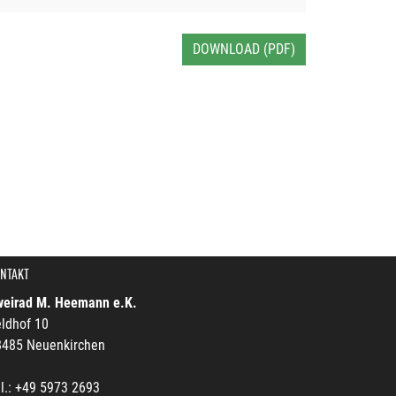
DOWNLOAD (PDF)
NTAKT
weirad M. Heemann e.K.
ldhof 10
8485 Neuenkirchen
l.: +49 5973 2693