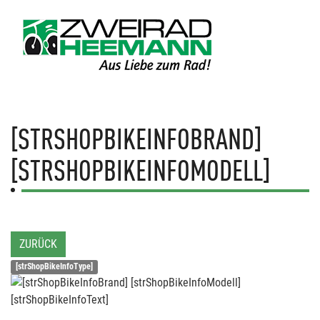
[STRSHOPBIKEINFOBRAND]
[STRSHOPBIKEINFOMODELL]
ZURÜCK
[strShopBikeInfoType]
[strShopBikeInfoText]