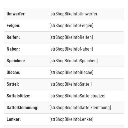
Umwerfer:
[strShopBikeInfoUmwerfer]
Felgen:
[strShopBikeInfoFelgen]
Reifen:
[strShopBikeInfoReifen]
Naben:
[strShopBikeInfoNaben]
Speichen:
[strShopBikeInfoSpeichen]
Bleche:
[strShopBikeInfoBleche]
Sattel:
[strShopBikeInfoSattel]
Sattelstütze:
[strShopBikeInfoSattelstuetze]
Sattelklemmung:
[strShopBikeInfoSattelklemmung]
Lenker:
[strShopBikeInfoLenker]