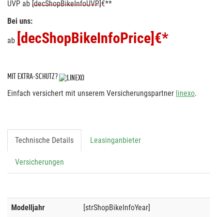
UVP
ab
[decShopBikeInfoUVP]
€**
Bei uns:
[decShopBikeInfoPrice]
€*
ab
MIT EXTRA-SCHUTZ?
Einfach versichert mit unserem Versicherungspartner
linexo
.
Technische Details
Leasinganbieter
Versicherungen
Modelljahr
[strShopBikeInfoYear]