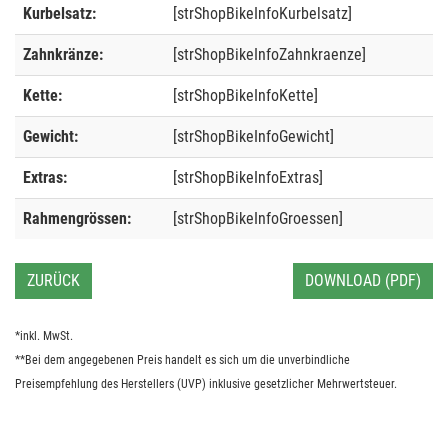
Kurbelsatz:
[strShopBikeInfoKurbelsatz]
Zahnkränze:
[strShopBikeInfoZahnkraenze]
Kette:
[strShopBikeInfoKette]
Gewicht:
[strShopBikeInfoGewicht]
Extras:
[strShopBikeInfoExtras]
Rahmengrössen:
[strShopBikeInfoGroessen]
ZURÜCK
DOWNLOAD (PDF)
*inkl. MwSt.
**Bei dem angegebenen Preis handelt es sich um die unverbindliche
Preisempfehlung des Herstellers (UVP) inklusive gesetzlicher Mehrwertsteuer.