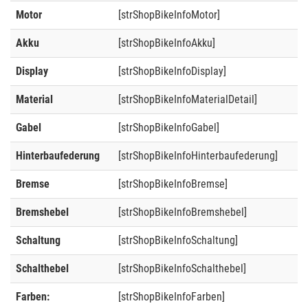
Motor
[strShopBikeInfoMotor]
Akku
[strShopBikeInfoAkku]
Display
[strShopBikeInfoDisplay]
Material
[strShopBikeInfoMaterialDetail]
Gabel
[strShopBikeInfoGabel]
Hinterbaufederung
[strShopBikeInfoHinterbaufederung]
Bremse
[strShopBikeInfoBremse]
Bremshebel
[strShopBikeInfoBremshebel]
Schaltung
[strShopBikeInfoSchaltung]
Schalthebel
[strShopBikeInfoSchalthebel]
Farben:
[strShopBikeInfoFarben]