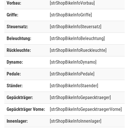
Vorbau:
[strShopBikeInfoVorbau]
Griffe:
[strShopBikeInfoGriffe]
Steuersatz:
[strShopBikeInfoSteuersatz]
Beleuchtung:
[strShopBikeInfoBeleuchtung]
Rückleuchte:
[strShopBikeInfoRueckleuchte]
Dynamo:
[strShopBikeInfoDynamo]
Pedale:
[strShopBikeInfoPedale]
Ständer:
[strShopBikeInfoStaender]
Gepäckträger:
[strShopBikeInfoGepaecktraeger]
Gepäckträger Vorne:
[strShopBikeInfoGepaecktraegerVorne]
Innenlager:
[strShopBikeInfoInnenlager]