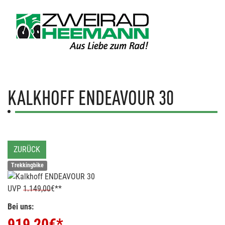
KALKHOFF
ENDEAVOUR 30
ZURÜCK
Trekkingbike
UVP
1.149,00
€**
Bei uns:
919,20
€*