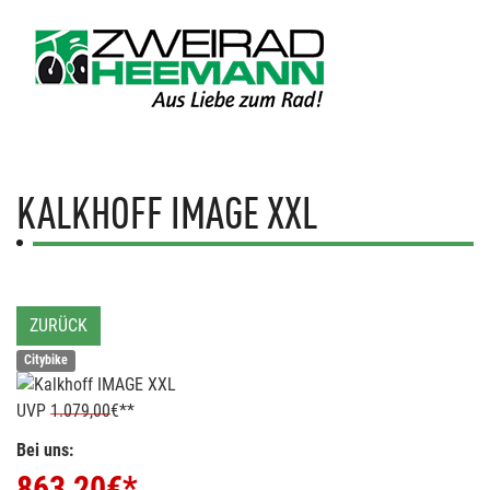
KALKHOFF
IMAGE XXL
ZURÜCK
Citybike
UVP
1.079,00
€**
Bei uns:
863,20
€*