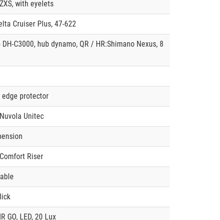
XS, with eyelets
lta Cruiser Plus, 47-622
 DH-C3000, hub dynamo, QR / HR:Shimano Nexus, 8
h edge protector
 Nuvola Unitec
pension
Comfort Riser
table
ick
R GO, LED, 20 Lux