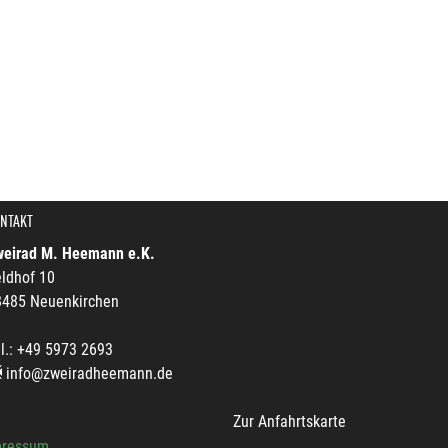
NTAKT
weirad M. Heemann e.K.
ldhof 10
8485 Neuenkirchen
l.: +49 5973 2693
info@zweiradheemann.de
Zur Anfahrtskarte
pressum