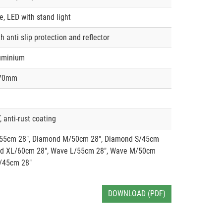
e, LED with stand light
h anti slip protection and reflector
luminium
170mm
 anti-rust coating
55cm 28", Diamond M/50cm 28", Diamond S/45cm
nd XL/60cm 28", Wave L/55cm 28", Wave M/50cm
S/45cm 28"
DOWNLOAD (PDF)