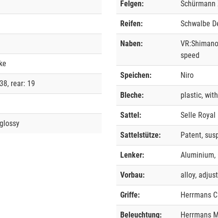
Felgen:
Schürmann Z
Reifen:
Schwalbe De
Naben:
VR:Shimano
speed
ke
Speichen:
Niro
38, rear: 19
Bleche:
plastic, wit
Sattel:
Selle Royal
glossy
Sattelstütze:
Patent, sus
Lenker:
Aluminium, 
Vorbau:
alloy, adjus
Griffe:
Herrmans Cl
Beleuchtung:
Herrmans M