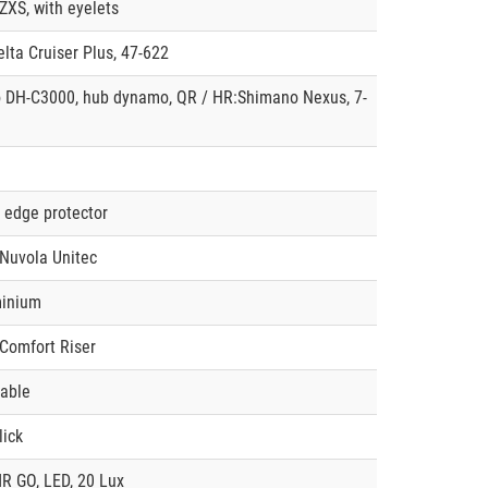
XS, with eyelets
lta Cruiser Plus, 47-622
 DH-C3000, hub dynamo, QR / HR:Shimano Nexus, 7-
h edge protector
 Nuvola Unitec
minium
Comfort Riser
table
ick
R GO, LED, 20 Lux