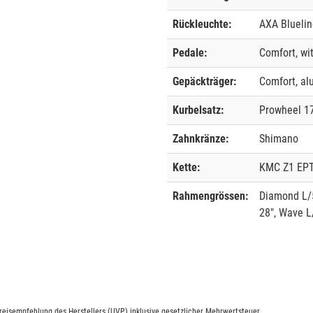
Rückleuchte:
AXA Bluelin
Pedale:
Comfort, wit
Gepäckträger:
Comfort, a
Kurbelsatz:
Prowheel 
Zahnkränze:
Shimano
Kette:
KMC Z1 EPT,
Rahmengrössen:
Diamond L/
28", Wave 
eisempfehlung des Herstellers (UVP) inklusive gesetzlicher Mehrwertsteuer.