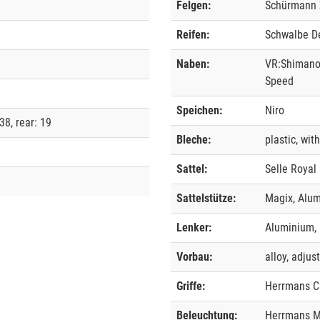
Felgen:
Schürmann Z
Reifen:
Schwalbe De
Naben:
VR:Shimano
Speed
Speichen:
Niro
38, rear: 19
Bleche:
plastic, wit
Sattel:
Selle Royal
Sattelstütze:
Magix, Alu
Lenker:
Aluminium, 
Vorbau:
alloy, adjus
Griffe:
Herrmans Cl
Beleuchtung:
Herrmans M