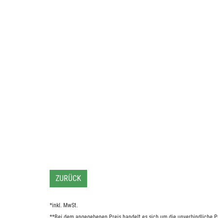
ZURÜCK
*inkl. MwSt.
**Bei dem angegebenen Preis handelt es sich um die unverbindliche Pr