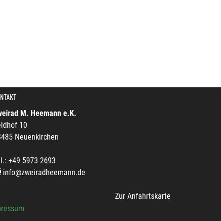
NTAKT
weirad M. Heemann e.K.
ldhof 10
8485 Neuenkirchen
l.: +49 5973 2693
info@zweiradheemann.de
Zur Anfahrtskarte
pressum