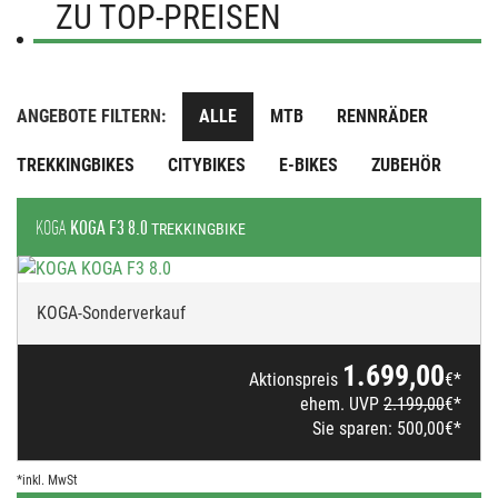
ZU TOP-PREISEN
ANGEBOTE FILTERN:
ALLE
MTB
RENNRÄDER
TREKKINGBIKES
CITYBIKES
E-BIKES
ZUBEHÖR
KOGA
KOGA F3 8.0
TREKKINGBIKE
KOGA-Sonderverkauf
1.699,00
Aktionspreis
€*
ehem. UVP
2.199,00
€*
Sie sparen:
500,00
€*
*inkl. MwSt